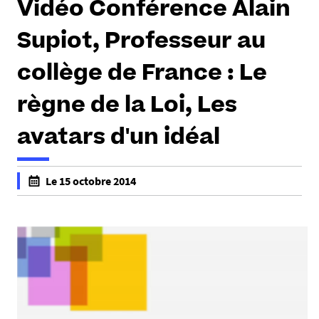
Vidéo Conférence Alain
Supiot, Professeur au
collège de France : Le
règne de la Loi, Les
avatars d'un idéal
Le 15 octobre 2014
f
a
l
s
e
f
a
l