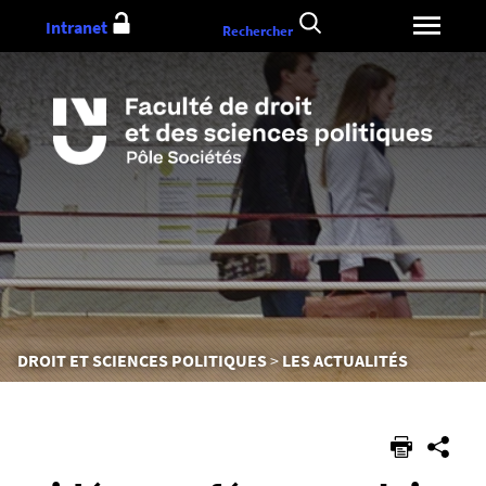
Aller
Intranet
Rechercher
au
contenu
Vous
DROIT ET SCIENCES POLITIQUES
LES ACTUALITÉS
êtes
ici :