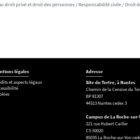
u droit privé et droit des personnes / Responsabilité civile / Droit 
ntions légales
Adresse
dits et aspects légaux
Site du Tertre, à Nantes
essibilité
Chemin de la Censive du Ter
okies
BP 81307
44313 Nantes cedex 3
Campus de La Roche-sur-
221 rue Hubert Cailler
CS 50020
85035 La Roche-sur-Yon ced