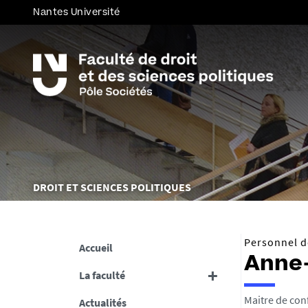
Nantes Université
Vous
DROIT ET SCIENCES POLITIQUES
êtes
ici :
Personnel de
Accueil
Anne
La faculté
Maitre de con
Actualités