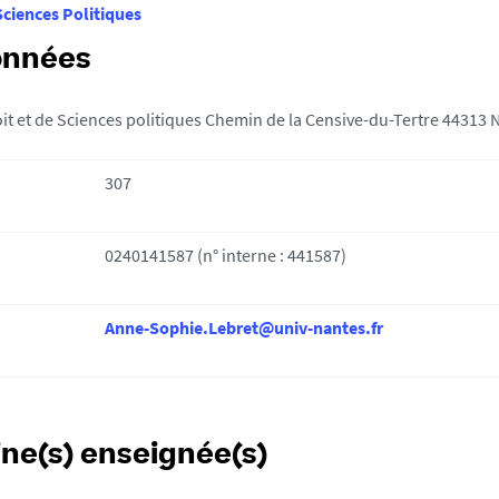
Sciences Politiques
onnées
oit et de Sciences politiques Chemin de la Censive-du-Tertre 44313 
307
0240141587 (n° interne : 441587)
Anne-Sophie.Lebret@univ-nantes.fr
ine(s) enseignée(s)