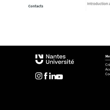
Introduction a
Contacts
Me
Cré
Acc
Co