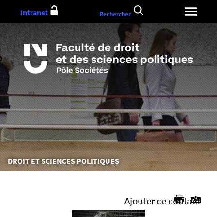
Aller
Intranet
Rechercher
au
contenu
Vous
DROIT ET SCIENCES POLITIQUES
êtes
ici :
Ajouter ce contact