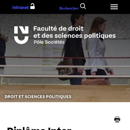
Aller
Intranet
Rechercher
au
contenu
Vous
DROIT ET SCIENCES POLITIQUES
êtes
ici :