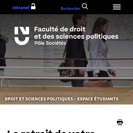
Aller
Intranet
Rechercher
au
contenu
Vous
DROIT ET SCIENCES POLITIQUES
ESPACE ÉTUDIANTS
êtes
ici :