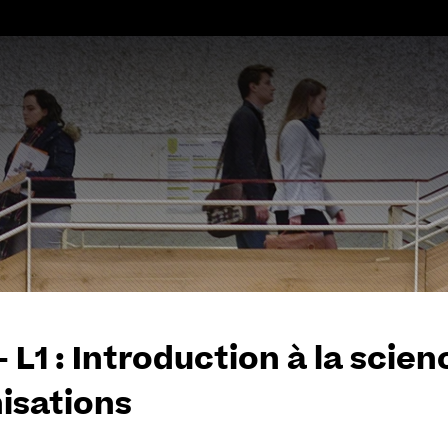
Aller
au
contenu
- L1 : Introduction à la scien
isations