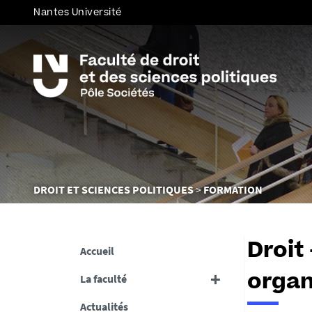
Nantes Université
Vous
DROIT ET SCIENCES POLITIQUES
FORMATION
êtes
ici :
Droit 
Accueil
La faculté
organ
Actualités