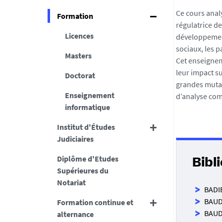
Ce cours anal
Formation
régulatrice de
Licences
développement
sociaux, les 
Masters
Cet enseignem
leur impact su
Doctorat
grandes mutat
Enseignement
d’analyse com
informatique
Institut d'Études
Judiciaires
Diplôme d'Etudes
Bibl
Supérieures du
Notariat
BADIE
BAUDO
Formation continue et
BAUDO
alternance