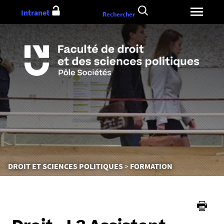
Aller
Intranet
Rechercher
au
contenu
Vous
DROIT ET SCIENCES POLITIQUES
FORMATION
êtes
ici :