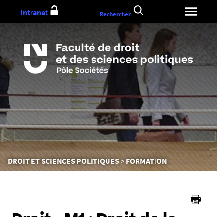
Aller
Intranet
Rechercher
au
contenu
Vous
DROIT ET SCIENCES POLITIQUES
FORMATION
êtes
ici :