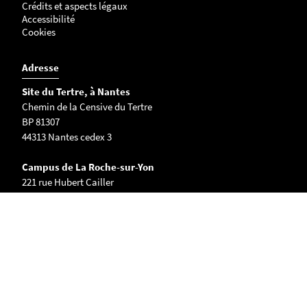
Crédits et aspects légaux
Accessibilité
Cookies
Adresse
Site du Tertre, à Nantes
Chemin de la Censive du Tertre
BP 81307
44313 Nantes cedex 3
Campus de La Roche-sur-Yon
221 rue Hubert Cailler
CS 50020
85035 La Roche-sur-Yon cedex
Tous les contacts