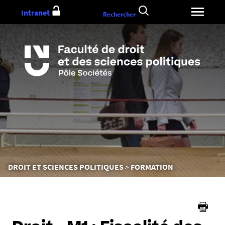
Aller
Intranet
Rechercher
au
contenu
Vous
DROIT ET SCIENCES POLITIQUES
FORMATION
êtes
ici :