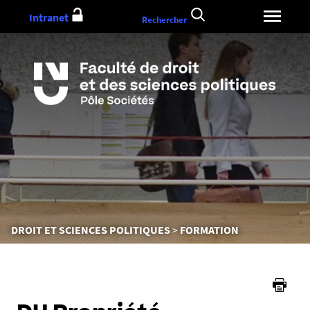
Aller
Intranet
Rechercher
au
contenu
Vous
DROIT ET SCIENCES POLITIQUES
FORMATION
êtes
ici :