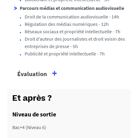
Parcours médias et communication audiovisuelle
Droit de la communication audiovisuelle - 14h
Régulation des médias numériques - 12h
Réseaux sociaux et propriété intellectuelle - 7h
Droit d’auteur des journalistes et droit voisin des
entreprises de presse - 5h
Publicité et propriété intellectuelle - 7h
Évaluation
Les épreuves sont organisées à distance et en présentiel
à la Faculté de droit et
des sciences politiques, à Nantes
Et après ?
sur une journée :
Niveau de sortie
•
Un contrôle continu à distance
par parcours tout au long
de la formation
Bac+4 (Niveau 6)
•
Un contrôle terminal pour les enseignements
fondamentaux avec deux
épreuves écrites de 2 heures en