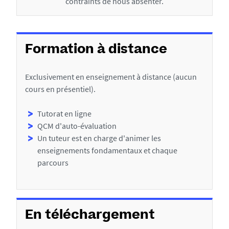
contraints de nous absenter.
i
c
h
Formation à distance
e
Exclusivement en enseignement à distance (aucun
cours en présentiel).
Tutorat en ligne
QCM d'auto-évaluation
Un tuteur est en charge d'animer les
enseignements fondamentaux et chaque
parcours
En téléchargement