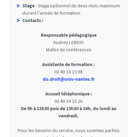
u
Stage
: Stage optionnel de deux mois maximum
x
durant l'année de formation
s
Contacts :
e
Responsable pédagogique
c
Audrey LEBOIS
t
Maître de conférences
i
Assistante de formation :
o
02 40 14 15 98
n
du.droit@univ-nantes.fr
s
Accueil téléphonique :
d
02 40 14 15 26
e
De 9h à 12h30 puis de 13h30 à 16h, du lundi au
l
vendredi.
a
Pour les besoins du service, nous sommes parfois
f