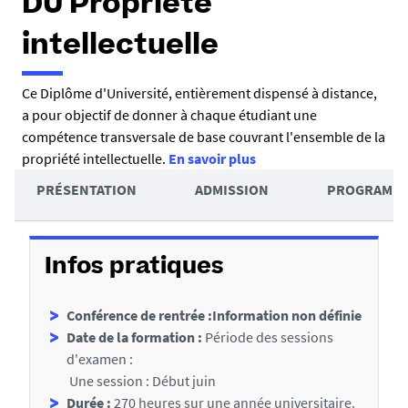
DU Propriété
intellectuelle
R
Ce Diplôme d'Université, entièrement dispensé à distance,
a pour objectif de donner à chaque étudiant une
é
compétence transversale de base couvrant l'ensemble de la
s
propriété intellectuelle.
En savoir plus
u
A
PRÉSENTATION
ADMISSION
PROGRAMM
m
c
D
é
c
é
é
Infos pratiques
t
d
Conférence de rentrée :Information non définie
a
e
Date de la formation :
Période des sessions
i
r
d'examen :
l
a
Une session : Début juin
s
Durée :
270 heures sur une année universitaire.