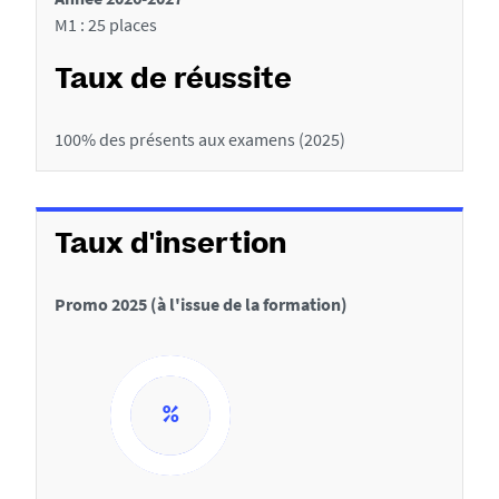
i
M1 : 25 places
o
n
Taux de réussite
s
100% des présents aux examens (2025)
d
e
l
Taux d'insertion
a
f
Promo 2025 (à l'issue de la formation)
i
c
h
e
8