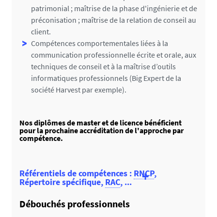
patrimonial ; maîtrise de la phase d'ingénierie et de
préconisation ; maîtrise de la relation de conseil au
client.
Compétences comportementales liées à la
communication professionnelle écrite et orale, aux
techniques de conseil et à la maîtrise d’outils
informatiques professionnels (Big Expert de la
société Harvest par exemple).
Nos diplômes de master et de licence bénéficient
pour la prochaine accréditation de l'approche par
compétence.
Référentiels de compétences :
RNCP
,
Répertoire spécifique,
RAC
, ...
Consulter la fiche RNCP n° 35919 relative à ce
Débouchés professionnels
diplôme