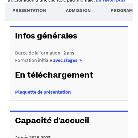
u
A
PRÉSENTATION
ADMISSION
PROGRAMM
m
c
D
é
c
é
é
Infos générales
t
d
Durée de la formation : 2 ans
a
e
Formation initiale
avec stages
i
r
l
a
En téléchargement
s
u
Plaquette de présentation
x
s
e
Capacité d'accueil
c
t
Année 2026-2027