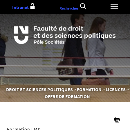
Aller
Intranet
Rechercher
au
contenu
Vous
DROIT ET SCIENCES POLITIQUES
FORMATION
LICENCES
êtes
OFFRE DE FORMATION
ici :
Formation LMD