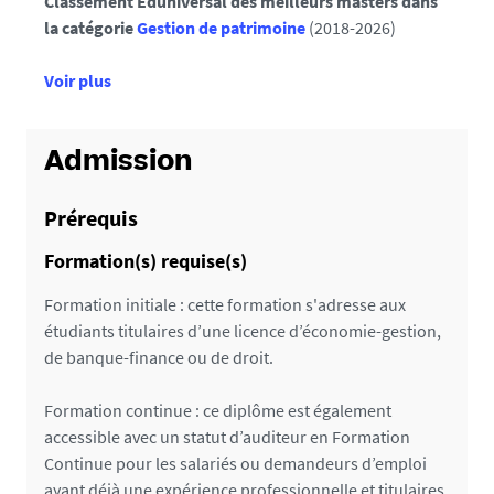
Classement Eduniversal des meilleurs masters dans
la catégorie
Gestion de patrimoine
(2018-2026)
d
Voir plus
e
d
é
Admission
t
a
Prérequis
i
Formation(s) requise(s)
l
s
Formation initiale : cette formation s'adresse aux
étudiants titulaires d’une licence d’économie-gestion,
de banque-finance ou de droit.
Formation continue : ce diplôme est également
accessible avec un statut d’auditeur en Formation
Continue pour les salariés ou demandeurs d’emploi
ayant déjà une expérience professionnelle et titulaires