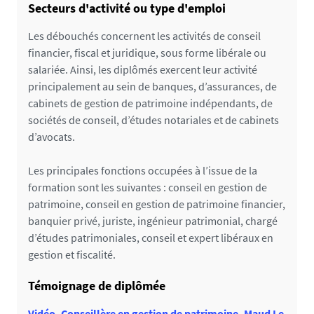
Secteurs d'activité ou type d'emploi
Concernant les licences, licences professionnelles
et masters, enregistrés de droit au RNCP,
Les débouchés concernent les activités de conseil
une fiche nationale permet de définir les
financier, fiscal et juridique, sous forme libérale ou
dénominateurs communs au niveau de la
salariée. Ainsi, les diplômés exercent leur activité
mention du diplôme
principalement au sein de banques, d’assurances, de
pour chacune des universités proposant cette
cabinets de gestion de patrimoine indépendants, de
mention.
sociétés de conseil, d’études notariales et de cabinets
d’avocats.
Qu'est ce que le RNCP?
Le répertoire national de la certification est une
Les principales fonctions occupées à l’issue de la
grande base de données nationale qui recense
formation sont les suivantes : conseil en gestion de
l'ensemble des formations reconnues en France
patrimoine, conseil en gestion de patrimoine financier,
incluant les compétences attendues, les
banquier privé, juriste, ingénieur patrimonial, chargé
modalités d'accès ou encore des informations sur
d’études patrimoniales, conseil et expert libéraux en
le parcours et la pédagogie. Nantes Université a
gestion et fiscalité.
fait le choix de présenter son offre de formation
en y intégrant les fiches RNCP. Le RNCP contient
Témoignage de diplômée
des fiches descriptives de chaque formation.
Vidéo. Conseillère en gestion de patrimoine, Maud Le
L'objectif étant de rendre visible et attractive