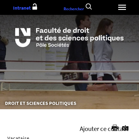
Aller
Intranet
Rechercher
au
contenu
Vous
DROIT ET SCIENCES POLITIQUES
êtes
ici :
Ajouter ce contact
Vacataire