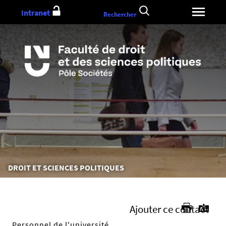
Aller
Intranet
Rechercher
au
contenu
Vous
DROIT ET SCIENCES POLITIQUES
êtes
ici :
Ajouter ce contact
Personnel de l'université