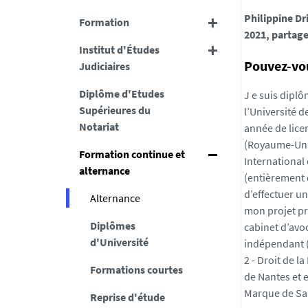
Philippine Dr
Formation
2021, partage
Institut d'Études
Pouvez-vou
Judiciaires
Diplôme d'Etudes
J
e suis diplô
Supérieures du
l’Université d
Notariat
année de licen
(Royaume-Uni)
Formation continue et
International
alternance
(entièrement 
d’effectuer u
Alternance
mon projet pro
Diplômes
cabinet d’avo
d'Université
indépendant (
2 - Droit de la
Formations courtes
de Nantes et e
Marque de Sa
Reprise d'étude