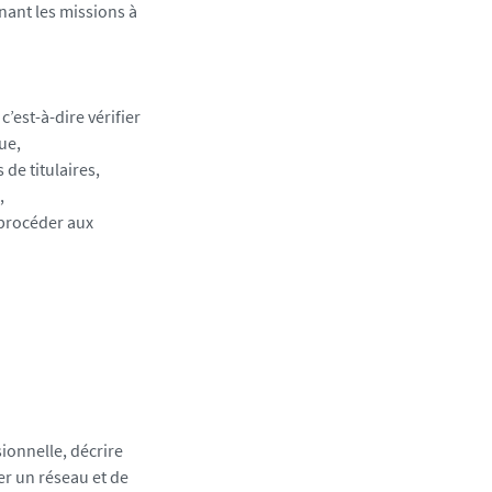
rnant les missions à
c’est-à-dire vérifier
ue,
de titulaires,
,
e procéder aux
ionnelle, décrire
éer un réseau et de