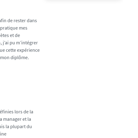
fin de rester dans
 pratique mes
ètes et de
 j’ai pu m’intégrer
que cette expérience
e mon diplôme.
finies lors de la
a manager et la
uis la plupart du
aine