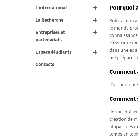
Pourquoi a
L'international
La Recherche
Suite à mon a
le monde prof
Entreprises et
connaissances
partenariats
construire un 
dans une équip
Espace étudiants
me prépare au
Contacts
Comment av
J’ai candidaté
Comment se
Je suis présen
création de m
plupart des mi
temps en télé