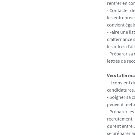
rentrer en con
- Contacter d
les entreprise
convient égal
- Faire une li
d’alternance s
les offres d’a
- Préparer sa 
lettres de re
Vers la fin m
- Il convient 
candidatures.
- Soigner sa c
peuvent mettre
- Préparer les
recrutement. L
durent entre 
se préparer a