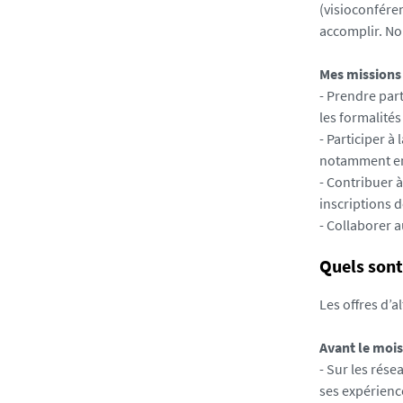
(visioconféren
accomplir. No
Mes missions 
- Prendre part
les formalité
- Participer 
notamment en l
- Contribuer à
inscriptions 
- Collaborer a
Quels sont
Les offres d’
Avant le mois
- Sur les rése
ses expérience