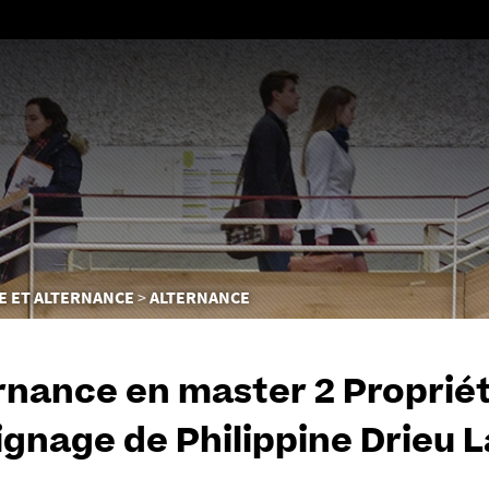
Aller
au
contenu
E ET ALTERNANCE
ALTERNANCE
ernance en master 2 Propriété
gnage de Philippine Drieu L