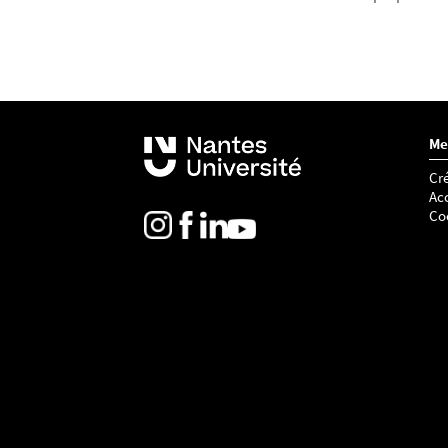
Me
Cré
Acc
Co