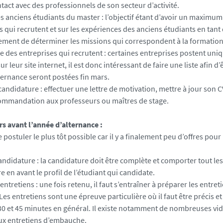
tact avec des professionnels de son secteur d’activité.
es anciens étudiants du master : l’objectif étant d’avoir un maximu
s qui recrutent et sur les expériences des anciens étudiants en tant q
ement de déterminer les missions qui correspondent à la formation
ste des entreprises qui recrutent : certaines entreprises postent un
ur leur site internet, il est donc intéressant de faire une liste afin d’
lternance seront postées fin mars.
candidature : effectuer une lettre de motivation, mettre à jour son
commandation aux professeurs ou maîtres de stage.
ars avant l’année d’alternance :
de postuler le plus tôt possible car il y a finalement peu d’offres po
andidature : la candidature doit être complète et comporter tout le
 en avant le profil de l’étudiant qui candidate.
 entretiens : une fois retenu, il faut s’entraîner à préparer les entret
es entretiens sont une épreuve particulière où il faut être précis et c
30 et 45 minutes en général. Il existe notamment de nombreuses vid
ux entretiens d’embauche.