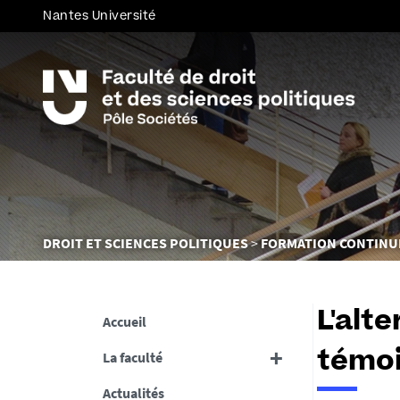
Nantes Université
Vous
DROIT ET SCIENCES POLITIQUES
FORMATION CONTINU
êtes
ici :
L'alt
Accueil
La faculté
témoi
Actualités