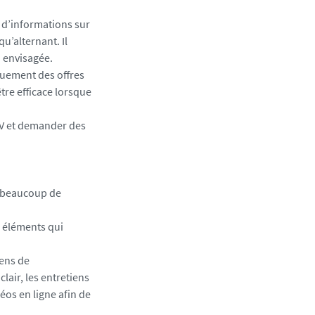
m d’informations sur
u’alternant. Il
 envisagée.
iquement des offres
être efficace lorsque
 CV et demander des
ur beaucoup de
s éléments qui
iens de
lair, les entretiens
éos en ligne afin de