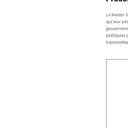
f
i
Le Master S
c
qui leur pe
gouvernemen
h
politiques 
e
transmettan