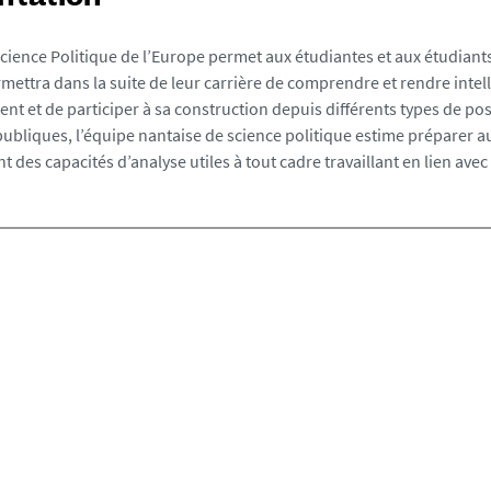
t
a
cience Politique de l’Europe permet aux étudiantes et aux étudiant
g
rmettra dans la suite de leur carrière de comprendre et rendre intell
e
t et de participer à sa construction depuis différents types de p
(
publiques, l’équipe nantaise de science politique estime préparer 
s
t des capacités d’analyse utiles à tout cadre travaillant en lien avec
)