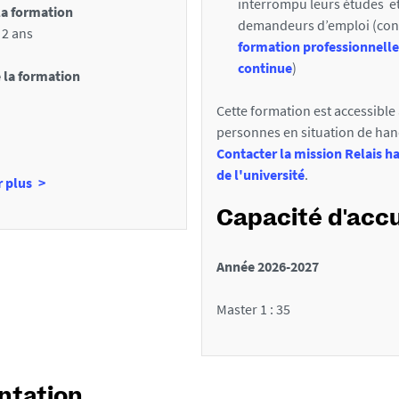
interrompu leurs études e
la formation
demandeurs d’emploi (con
2 ans
formation professionnelle
continue
)
e la formation
Cette formation est accessible
personnes en situation de han
Contacter la mission Relais h
de l'université
.
à
r plus
p
Capacité d'accu
r
o
Année 2026-2027
p
o
Master 1 : 35
s
d
e
s
S
ntation