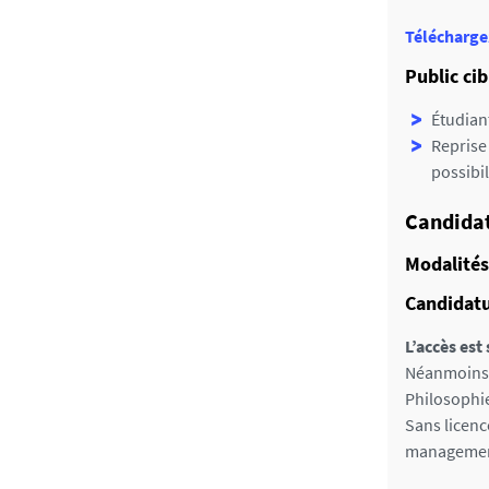
s
Télécharge
Public cib
Étudiant
Reprise
possibi
Candida
Modalités
Candidatu
L’accès est 
Néanmoins, 
Philosophie
Sans licenc
management