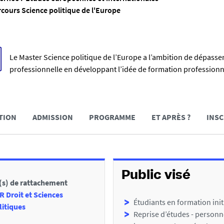
rcours Science politique de l'Europe
R
Le Master Science politique de l’Europe a l’ambition de dépasser le
professionnelle en développant l’idée de formation professionn
é
s
u
TION
ADMISSION
PROGRAMME
ET APRÈS ?
INSC
m
é
Public visé
(s) de rattachement
R Droit et Sciences
Étudiants en formation init
litiques
Reprise d’études - personn