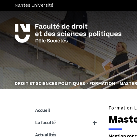
Nantes Université
Vous
DROIT ET SCIENCES POLITIQUES
FORMATION
MASTE
êtes
ici :
Formation 
Accueil
Maste
La faculté
Actualités
Mention conc