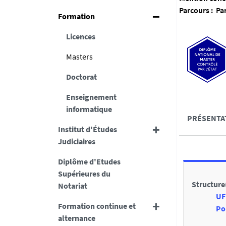
Parcours : Pa
Formation
Licences
Masters
Doctorat
Enseignement
informatique
A
PRÉSENTA
c
Institut d'Études
Judiciaires
c
D
é
Diplôme d'Etudes
Supérieures du
é
d
Structure
Notariat
t
e
UF
a
Formation continue et
r
Po
alternance
i
a