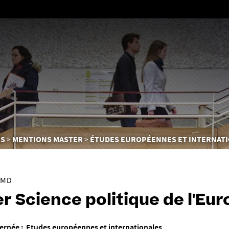
Aller
au
contenu
RS
MENTIONS MASTER
ÉTUDES EUROPÉENNES ET INTERNAT
LMD
r Science politique de l'Eu
ernée : Etudes européennes et internationales