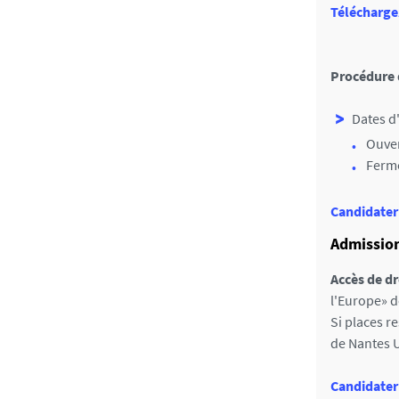
Télécharge
Procédure 
Dates d
Ouver
Ferme
Candidater
Admission
Accès de dr
l'Europe» d
Si places r
de Nantes U
Candidater