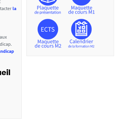
t
tacter
la
 aux
dicap.
andicap
eil