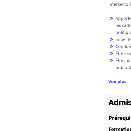
intersector
Apporter
les cad
politiqu
Initier 
Conduir
Être se
Être ini
public d
d
Voir plus
e
d
é
Admis
t
a
Prérequi
i
Formation
l