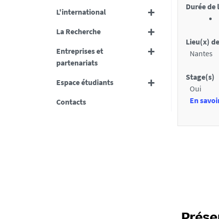
Durée de 
l
L'international
u
s
x
La Recherche
Lieu(x) d
s
Entreprises et
Nantes
e
partenariats
c
Stage(s)
Espace étudiants
t
Oui
En savoi
Contacts
i
o
n
s
d
e
l
a
Prése